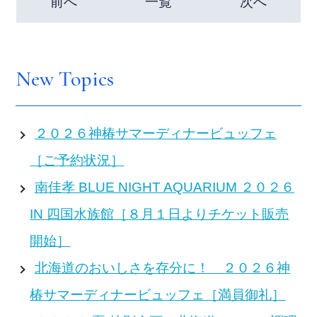
前へ
一覧
次へ
New Topics
２０２６神椿サマーディナービュッフェ
［ご予約状況］
南佳孝 BLUE NIGHT AQUARIUM ２０２６
IN 四国水族館［８月１日よりチケット販売
開始］
北海道のおいしさを存分に！ ２０２６神
椿サマーディナービュッフェ［満員御礼］