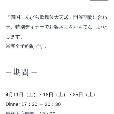
神椿について
神椿カフェ
『四国こんぴら歌舞伎大芝居』開催期間に合わ
メニュー
カフェについて
せ、特別ディナーでお客さまをおもてなしいた
します。
お土産
カフェメニュー
※完全予約制です。
よくあるご質問
神椿レストラン
アクセス
レストランについて
期間
お知らせ
レストランメニュー
メールフォーム
カメリアルーム
4月11日（土）・18日（土）・25日（土）
ウェディング
Dinner 17：30 ～ 20：30
最終入店時間 18：30
金刀比羅宮（神前結婚式）