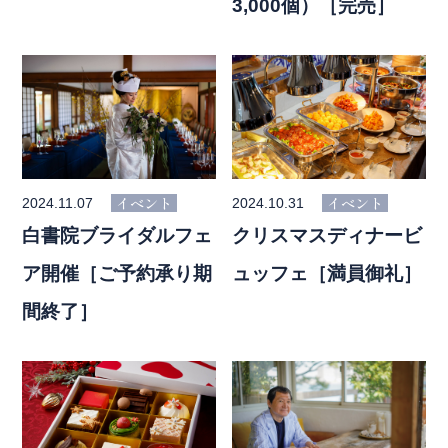
3,000個）［完売］
レストランのご予約はこちらから
TableCheck
イベント
イベント
2024.11.07
2024.10.31
白書院ブライダルフェ
クリスマスディナービ
ア開催［ご予約承り期
ュッフェ［満員御礼］
Close
間終了］