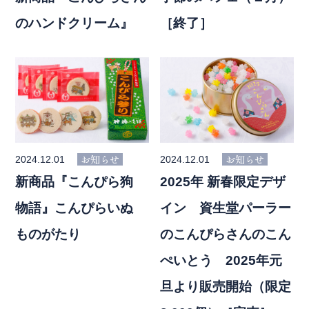
のハンドクリーム』
［終了］
神椿について
神椿カフェ
メニュー
カフェについて
お土産
カフェメニュー
よくあるご質問
神椿レストラン
お知らせ
お知らせ
2024.12.01
2024.12.01
アクセス
レストランについて
新商品『こんぴら狗
2025年 新春限定デザ
お知らせ
レストランメニュー
物語』こんぴらいぬ
イン 資生堂パーラー
メールフォーム
ものがたり
のこんぴらさんのこん
カメリアルーム
ぺいとう 2025年元
ウェディング
旦より販売開始（限定
金刀比羅宮（神前結婚式）